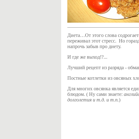
Диета…От этого слова содрогает
переживал этот стресс. Но гораз
напрочь забыв про диету.
И где же выход!?...
Лучший рецепт из разряда - обма
Постные котлетки из овсяных хл
Для многих овсянка является ед
блюдом. ( Ну сами знаете:
англий
долголетия и т.д. и т.п.
)