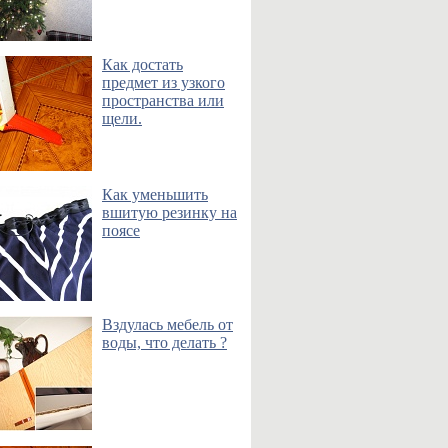
Как достать
предмет из узкого
пространства или
щели.
Как уменьшить
вшитую резинку на
поясе
Вздулась мебель от
воды, что делать ?