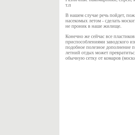
т.п
В нашем случае речь пойдет, пож
насекомых летом - сделать москит
не проник в наше жилище.
Конечно же сейчас все пластико
приспособлениями заводского изг
подобное полезное дополнение по
летний отдых может превратиться
обычную сетку от комаров (моски