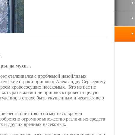
,
ары, да мухи…
оэт сталкивался с проблемой назойливых
этические строки пришли к Александру Сергеевичу
роем кровососущих насекомых. Кто из нас не
 хоть раз в жизни не пришлось провести целую
гудения, в страхе быть укушенным и чесаться всю
овечество не стояло на месте со времен
зобретено огромное множество различных средств
ух и других вредных насекомых.
ази, уловители, заграждения, отпугиватели и т.д и