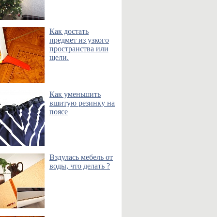
Как достать
предмет из узкого
пространства или
щели.
Как уменьшить
вшитую резинку на
поясе
Вздулась мебель от
воды, что делать ?