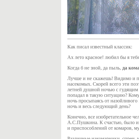
Как писал известный классик:
Ах лето красное! любил бы я тебя
Когда б не зной, да пыль,
да ком
Лучше и не скажешь! Видимо и п
насекомых. Скорей всего эти по
летней душной ночью с гудящим 
попадал в такую ситуацию? Кому
ночь просыпаясь от назойливого 
ночь и весь следующий день?
Конечно, все изобретательное чел
А.С.Пушкина. К счастью, было и
и приспособлений от комаров, м
Различные накомарники, спреи, м