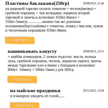
Пластины баклажана(250гр)
29/08/2023, 21:46
на широкой тарелке полить томатом + чеснок(мелко) +
грибной порошок + лук кольцами, накрыть второй
тарелкой и запечь в волновке: 650вт-8мин) +
350вт-5мин))................можно так же длинные
половинки(6шт) кабачка с томатом, ложка с маслом, луком
и чесночным порошком: 650вт-8мин.
ОТВЕТИТЬ
нашинковать капусту
29/08/2023, 22:51
+ шайбы помидоров, 2 ложки подсолн. масла, кольца
лука, грибной порошок, чеснок, зира(или укроп). запечь
между тарелками или в банке с блюдцем в волновке:
800вт- 10мин) + 500вт-5мин.) для 300гр.
ОТВЕТИТЬ
на майские праздники
29/11/2025, 15:04
я планирую увидеть её голой..,...
ОТВЕТИТЬ