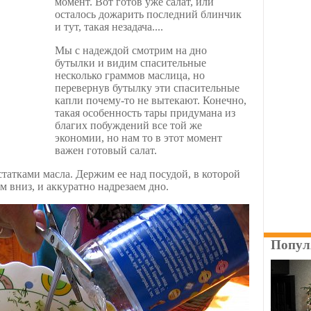
момент. Вот готов уже салат, или
осталось дожарить последний блинчик
и тут, такая незадача....
Мы с надеждой смотрим на дно
бутылки и видим спасительные
несколько граммов маслица, но
перевернув бутылку эти спасительные
капли почему-то не вытекают. Конечно,
такая особенность тары придумана из
благих побуждений все той же
экономии, но нам то в этот момент
важен готовый салат.
статками масла. Держим ее над посудой, в которой
 вниз, и аккуратно надрезаем дно.
Попул