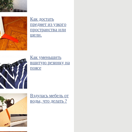
Как достать
предмет из узкого
пространства или
щели.
Как уменьшить
вшитую резинку на
поясе
Вздулась мебель от
воды, что делать ?