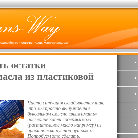
охозяйство - советы, идеи, мастер-классы.
ть остатки
масла из пластиковой
Часто ситуация складывается так,
что мы просто вынуждены в
буквальном смысле «выжимать»
последние капли содержимого
(растительное масло например) из
практически пустой бутылки.
Попробуем это сделать.