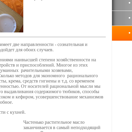
меет две направленности - сознательная и
дойдет для обоих случаев.
ениями наивысшей степени хозяйственности на
тройств и приспособлений. Многое из этих
думанных рачительными хозяевами,
Сколько методов для экономного рационального
ты, крема, средств гигиены и т.д. со временем
енностью. От носителей рациональной мысли мы
го выдавливания содержимого тюбиков, способы
соком и кефиром, усовершенствование механизмов
добное.
ти с кухней.
Частенько растительное масло
заканчивается в самый неподходящий